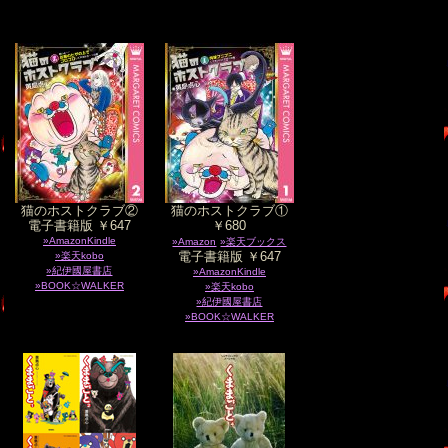
猫のホストクラブ②
猫のホストクラブ①
電子書籍版 ￥647
￥680
»AmazonKindle
»Amazon
»楽天ブックス
電子書籍版 ￥647
»楽天kobo
»紀伊國屋書店
»AmazonKindle
»BOOK☆WALKER
»楽天kobo
»紀伊國屋書店
»BOOK☆WALKER