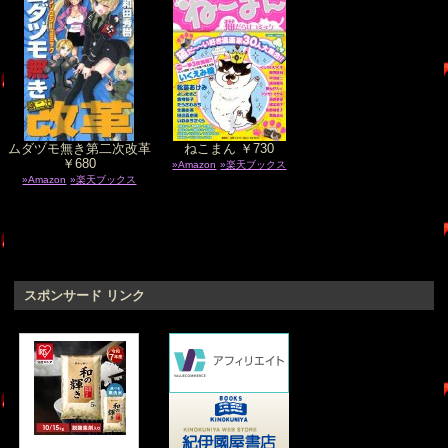
ムダヅモ無き第二次改革
ねこまん ￥730
￥680
»Amazon
»楽天ブックス
»Amazon
»楽天ブックス
スポンサード リンク