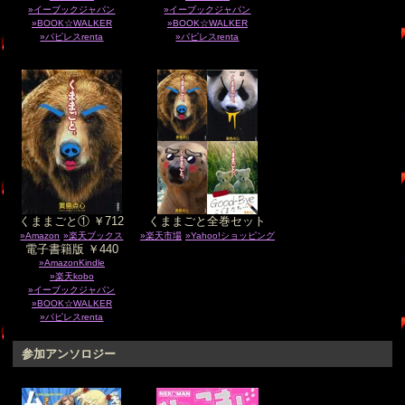
»イーブックジャパン
»イーブックジャパン
»BOOK☆WALKER
»BOOK☆WALKER
»パピレスrenta
»パピレスrenta
くままごと① ￥712
くままごと全巻セット
»Amazon
»楽天ブックス
»楽天市場
»Yahoo!ショッピング
電子書籍版 ￥440
»AmazonKindle
»楽天kobo
»イーブックジャパン
»BOOK☆WALKER
»パピレスrenta
参加アンソロジー