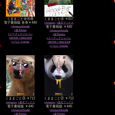
くままごと全④巻
くままごと④ ￥817
電子書籍版 各巻￥440
»Amazon
»楽天ブックス
電子書籍版 ￥440
»AmazonKindle
»楽天kobo
»AmazonKindle
»イーブックジャパン
»楽天kobo
»BOOK☆WALKER
»イーブックジャパン
»パピレスrenta
»BOOK☆WALKER
»パピレスrenta
くままごと③ ￥712
くままごと② ￥712
»Amazon
»楽天ブックス
»Amazon
»楽天ブックス
電子書籍版 ￥440
電子書籍版 ￥440
»AmazonKindle
»AmazonKindle
»楽天kobo
»楽天kobo