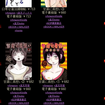
口寄せ蓮治捕物帖 ￥713
甘露に肩想い③
電子書籍版 ￥660
»Amazon
»楽天ブックス
電子書籍版 ￥713
»AmazonKindle
»楽天kobo
»AmazonKindle
»紀伊國屋書店
»楽天kobo
»BOOK☆WALKER
»BOOK☆WALKER
»honto
甘露に肩想い② ￥682
甘露に肩想い① ￥682
»Amazon
»楽天市場
»Amazon
»楽天市場
電子書籍版 ￥660
電子書籍版 ￥660
»AmazonKindle
»AmazonKindle
»楽天kobo
»楽天kobo
»紀伊國屋書店
»紀伊國屋書店
»BOOK☆WALKER
»BOOK☆WALKER