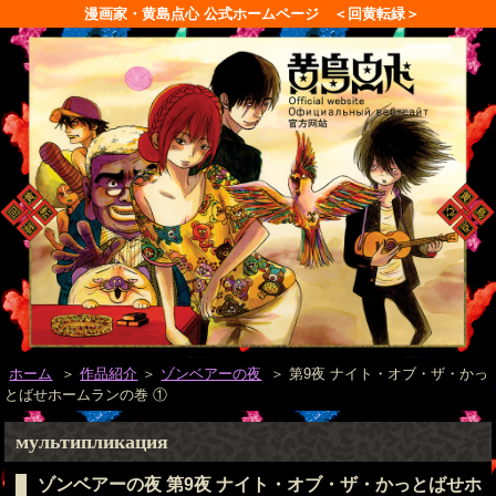
漫画家・黄島点心 公式ホームページ ＜回黄転緑＞
ホーム
＞
作品紹介
＞
ゾンベアーの夜
＞ 第9夜 ナイト・オブ・ザ・かっ
とばせホームランの巻 ①
мультипликация
ゾンベアーの夜 第9夜 ナイト・オブ・ザ・かっとばせホ