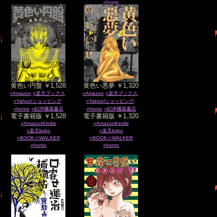
»honto
黄色い円盤 ￥1,528
黄色い悪夢 ￥1,320
»Amazon
»楽天ブックス
»Amazon
»楽天ブックス
»Yahoo!ショッピング
»Yahoo!ショッピング
»honto
»紀伊國屋書店
»honto
»紀伊國屋書店
電子書籍版 ￥1,528
電子書籍版 ￥1,320
»AmazonKindle
»AmazonKindle
»楽天kobo
»楽天kobo
»BOOK☆WALKER
»BOOK☆WALKER
»honto
»honto