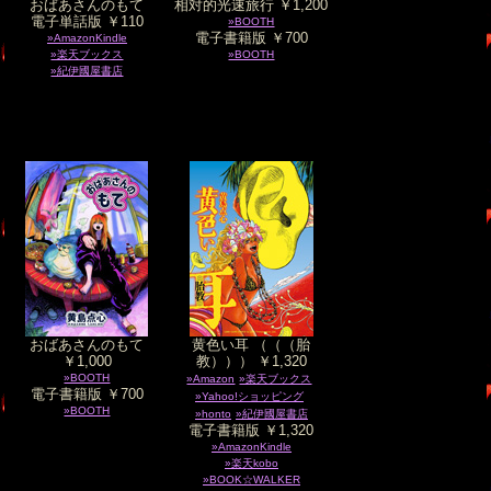
おばあさんのもて
相対的光速旅行 ￥1,200
電子単話版 ￥110
»BOOTH
電子書籍版 ￥700
»AmazonKindle
»楽天ブックス
»BOOTH
»紀伊國屋書店
おばあさんのもて
黄色い耳 （（（胎
￥1,000
教））） ￥1,320
»BOOTH
»Amazon
»楽天ブックス
電子書籍版 ￥700
»Yahoo!ショッピング
»BOOTH
»honto
»紀伊國屋書店
電子書籍版 ￥1,320
»AmazonKindle
»楽天kobo
»BOOK☆WALKER