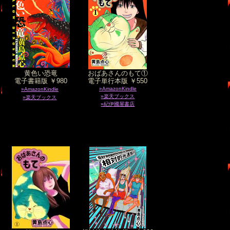
黄色い恐竜
おばあさんのもて①
電子書籍版 ￥980
電子単行本版 ￥550
»AmazonKindle
»AmazonKindle
»楽天ブックス
»楽天ブックス
»紀伊國屋書店